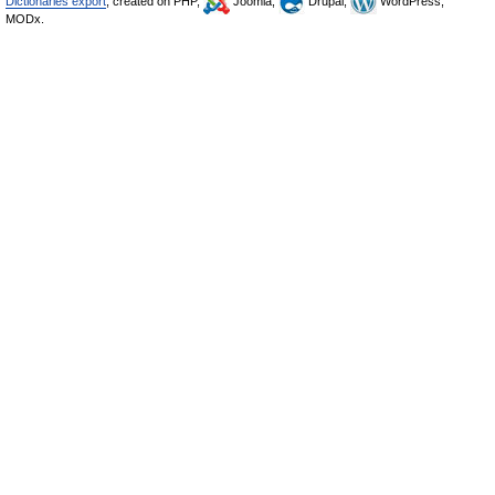
Dictionaries export
, created on PHP,
Joomla,
Drupal,
WordPress,
MODx.