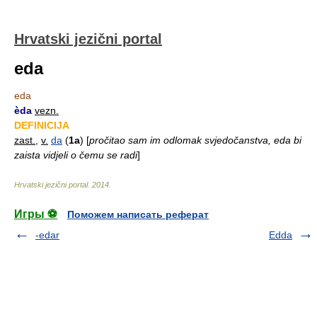
Hrvatski jezični portal
eda
eda
èda
vezn.
DEFINICIJA
zast.
,
v.
da
(
1a
)
[
pročitao sam im odlomak svjedočanstva, eda bi
zaista vidjeli o čemu se radi
]
Hrvatski jezični portal
.
2014
.
Игры ⚽
Поможем написать реферат
-edar
Edda