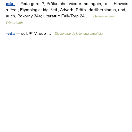
eda-
— *eda germ.?, Präfix: nhd. wieder; ne. again, re…; Hinweis:
s. *ed ; Etymologie: idg. *eti , Adverb, Präfix, darüberhinaus, und,
auch, Pokorny 344; Literatur: Falk/Torp 24 …
Germanisches
Wörterbuch
-eda
— suf. ☛ V. edo …
Diccionario de la lengua española