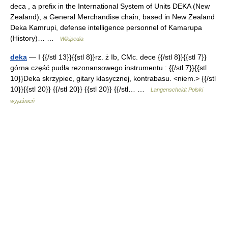
deca , a prefix in the International System of Units DEKA (New
Zealand), a General Merchandise chain, based in New Zealand
Deka Kamrupi, defense intelligence personnel of Kamarupa
(History)… …
Wikipedia
deka
— I {{/stl 13}}{{stl 8}}rz. ż Ib, CMc. dece {{/stl 8}}{{stl 7}}
górna część pudła rezonansowego instrumentu : {{/stl 7}}{{stl
10}}Deka skrzypiec, gitary klasycznej, kontrabasu. <niem.> {{/stl
10}}{{stl 20}} {{/stl 20}} {{stl 20}} {{/stl… …
Langenscheidt Polski
wyjaśnień