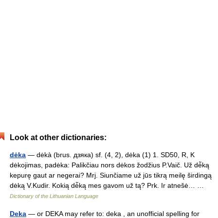
Look at other dictionaries:
dėka
— dėkà (brus. дзякa) sf. (4, 2), dėka (1) 1. SD50, R, K
dėkojimas, padėka: Palikčiau nors dėkos žodžius P.Vaič. Už dė̃ką
kepurę gaut ar negerai? Mrj. Siunčiame už jūs tikrą meilę širdingą
dėką V.Kudir. Kokią dė̃ką mes gavom už tą? Prk. Ir atnešė… …
Dictionary of the Lithuanian Language
Deka
— or DEKA may refer to: deka , an unofficial spelling for