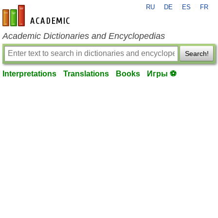
RU
DE
ES
FR
en-academic.com
Academic Dictionaries and Encyclopedias
Search!
Interpretations
Translations
Books
Игры ⚽