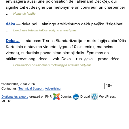
envisagera aussi une polonisation de l allemand Deck(e), qui
signifie toit et désigne par métonymie un couvreur, un charpentier
…
Noms de famille
dėka
— dėkà pol. Laimi̇̀ngo atsitiktinùmo dėkà pavỹko išsigélbėti
…
Bendrinės lietuvių kalbos žodyno antraštynas
Deka…
— statusas T sritis Standartizacija ir metrologija apibrėžtis
Kartotinio matavimo vieneto, lygaus 10 sisteminių matavimo
vienetų, sudurtinio pavadinimo pirmoji dalis. Žymimas da.
atitikmenys: angl. deca… vok. Deka… rus. дека… pranc. déca…
…
Penkiakalbis aiškinamasis metrologijos terminų žodynas
© Academic, 2000-2026
18+
Contact us:
Technical Support
,
Advertising
Dictionaries export
, created on PHP,
Joomla,
Drupal,
WordPress,
MODx.