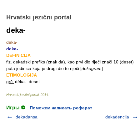
Hrvatski jezični portal
deka-
deka-
deka-
DEFINICIJA
fiz.
dekadski prefiks (znak da), kao prvi dio riječi znači 10 (deset)
puta jedinica koja je drugi dio te riječi
[
dekagram
]
ETIMOLOGIJA
grč.
déka-: deset
Hrvatski jezični portal
.
2014
.
Игры ⚽
Поможем написать реферат
dekadansa
dekadencija