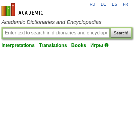
RU
DE
ES
FR
en-academic.com
Academic Dictionaries and Encyclopedias
Search!
Interpretations
Translations
Books
Игры ⚽