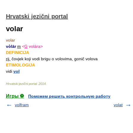
Hrvatski jezični portal
volar
volar
vòlār
m
<
G
volára>
DEFINICIJA
rij.
čovjek koji vodi brigu o volovima, gonič volova
ETIMOLOGIJA
vidi
vol
Hrvatski jezični portal
.
2014
.
Игры ⚽
Поможем решить контрольную работу
volfram
volat