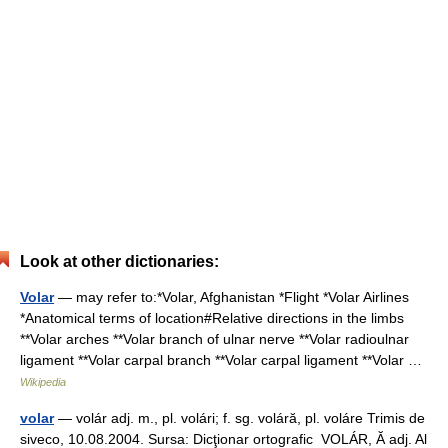
Look at other dictionaries:
Volar
— may refer to:*Volar, Afghanistan *Flight *Volar Airlines
*Anatomical terms of location#Relative directions in the limbs
**Volar arches **Volar branch of ulnar nerve **Volar radioulnar
ligament **Volar carpal branch **Volar carpal ligament **Volar …
Wikipedia
volar
— volár adj. m., pl. volári; f. sg. voláră, pl. voláre Trimis de
siveco, 10.08.2004. Sursa: Dicţionar ortografic VOLÁR, Ă adj. Al