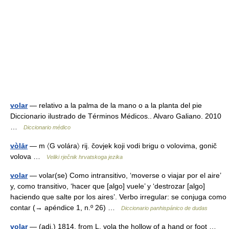
volar
— relativo a la palma de la mano o a la planta del pie
Diccionario ilustrado de Términos Médicos.. Alvaro Galiano. 2010
…
Diccionario médico
vòlār
— m 〈G volára〉 rij. čovjek koji vodi brigu o volovima, gonič
volova …
Veliki rječnik hrvatskoga jezika
volar
— volar(se) Como intransitivo, ‘moverse o viajar por el aire’
y, como transitivo, ‘hacer que [algo] vuele’ y ‘destrozar [algo]
haciendo que salte por los aires’. Verbo irregular: se conjuga como
contar (→ apéndice 1, n.º 26) …
Diccionario panhispánico de dudas
volar
— (adj.) 1814, from L. vola the hollow of a hand or foot …