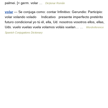
palmei. [< germ. volar …
Dicționar Român
volar
— Se conjuga como: contar Infinitivo: Gerundio: Participio:
volar volando volado Indicativo presente imperfecto pretérito
futuro condicional yo tú él, ella, Ud. nosotros vosotros ellos, ellas,
Uds. vuelo vuelas vuela volamos voláis vuelan… …
Wordreference
Spanish Conjugations Dictionary