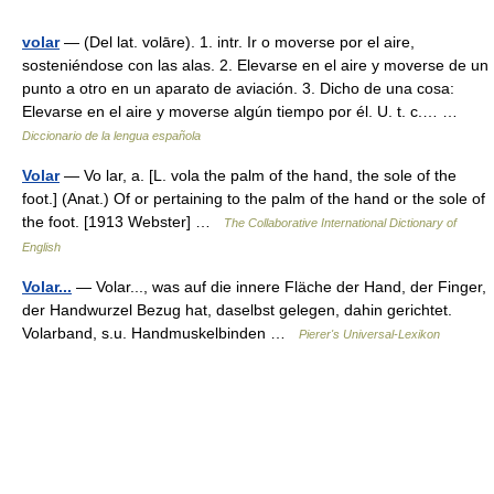
volar
— (Del lat. volāre). 1. intr. Ir o moverse por el aire,
sosteniéndose con las alas. 2. Elevarse en el aire y moverse de un
punto a otro en un aparato de aviación. 3. Dicho de una cosa:
Elevarse en el aire y moverse algún tiempo por él. U. t. c.… …
Diccionario de la lengua española
Volar
— Vo lar, a. [L. vola the palm of the hand, the sole of the
foot.] (Anat.) Of or pertaining to the palm of the hand or the sole of
the foot. [1913 Webster] …
The Collaborative International Dictionary of
English
Volar...
— Volar..., was auf die innere Fläche der Hand, der Finger,
der Handwurzel Bezug hat, daselbst gelegen, dahin gerichtet.
Volarband, s.u. Handmuskelbinden …
Pierer's Universal-Lexikon