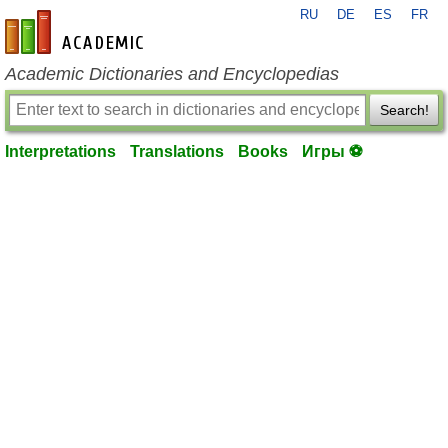
RU
DE
ES
FR
en-academic.com
Academic Dictionaries and Encyclopedias
Search!
Interpretations
Translations
Books
Игры ⚽