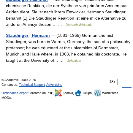
chemische Reaktion, die der Synthese von primären Aminen aus
Aziden dient. Sie ist nach ihrem Entwickler Hermann Staudinger
benannt.[1] Die Staudinger Reaktion ist eine milde Alternative zu
anderen Aminsynthesen.… …
Deutsch Wikipedia
Staudinger , Hermann
— (1881–1965) German chemist
Staudinger, was born in Worms, Germany, the son of a philosophy
professor; he was educated at the universities of Darmstadt,
Munich, and Halle where, in 1903, he obtained his doctorate. He
taught at the University of… …
Scientists
© Academic, 2000-2026
18+
Contact us:
Technical Support
,
Advertising
Dictionaries export
, created on PHP,
Joomla,
Drupal,
WordPress,
MODx.