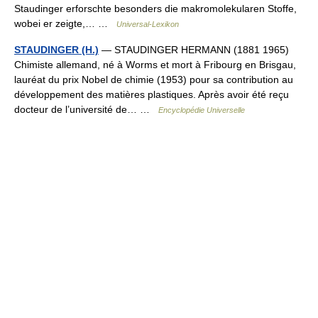
Staudinger erforschte besonders die makromolekularen Stoffe,
wobei er zeigte,… …
Universal-Lexikon
STAUDINGER (H.)
— STAUDINGER HERMANN (1881 1965)
Chimiste allemand, né à Worms et mort à Fribourg en Brisgau,
lauréat du prix Nobel de chimie (1953) pour sa contribution au
développement des matières plastiques. Après avoir été reçu
docteur de l’université de… …
Encyclopédie Universelle