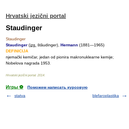
Hrvatski jezični portal
Staudinger
Staudinger
Staudinger
(
izg.
štȁudinger),
Hermann
(1881—1965)
DEFINICIJA
njemački kemičar, jedan od pionira makronuklearne kemije;
Nobelova nagrada 1953.
Hrvatski jezični portal
.
2014
.
Игры ⚽
Поможем написать курсовую
statva
blefaroplastika