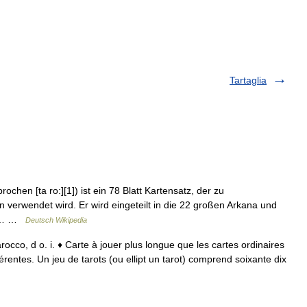
Tartaglia
en [ta ro:][1]) ist ein 78 Blatt Kartensatz, der zu
 verwendet wird. Er wird eingeteilt in die 22 großen Arkana und
für… …
Deutsch Wikipedia
arocco, d o. i. ♦ Carte à jouer plus longue que les cartes ordinaires
érentes. Un jeu de tarots (ou ellipt un tarot) comprend soixante dix