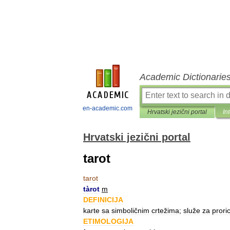
Academic Dictionarie
en-academic.com
Hrvatski jezični portal
In
Hrvatski jezični portal
tarot
tarot
tàrot
m
DEFINICIJA
karte
sa
simboličnim
crtežima
;
služe
za
prori
ETIMOLOGIJA