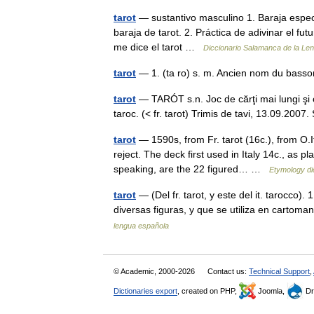
tarot
— sustantivo masculino 1. Baraja especia
baraja de tarot. 2. Práctica de adivinar el fu
me dice el tarot …
Diccionario Salamanca de la Le
tarot
— 1. (ta ro) s. m. Ancien nom du basso
tarot
— TARÓT s.n. Joc de cărţi mai lungi şi cu
taroc. (< fr. tarot) Trimis de tavi, 13.09.2
tarot
— 1590s, from Fr. tarot (16c.), from O.I
reject. The deck first used in Italy 14c., as pla
speaking, are the 22 figured… …
Etymology di
tarot
— (Del fr. tarot, y este del it. tarocco
diversas figuras, y que se utiliza en cartom
lengua española
© Academic, 2000-2026
Contact us:
Technical Support
,
Dictionaries export
, created on PHP,
Joomla,
Dr