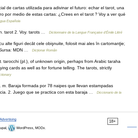
l de cartas utilizada para adivinar el futuro: echar el tarot, una
turo por medio de estas cartas: ¿Crees en el tarot ? Voy a ver qué
ngua Española
n. tarot 2. Voy. tarots …
Dictionnaire de la Langue Française d'Émile Littré
 alte figuri decât cele obişnuite, folosit mai ales în cartomanţie;
007. Sursa: MDN …
Dicționar Român
t. tarocchi (pl.), of unknown origin, perhaps from Arabic taraha
ying cards as well as for fortune telling. The tarots, strictly
ctionary
). 1. m. Baraja formada por 78 naipes que llevan estampadas
ancia. 2. Juego que se practica con esta baraja …
Diccionario de la
Advertising
18+
upal,
WordPress, MODx.