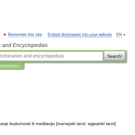
Remember this site
Embed dictionaries into your website
EN
s and Encyclopedias
Search!
terpretations
canje
budućnosti
ili
meditaciju
[
marsejski
tarot
;
egipatski
tarot
]