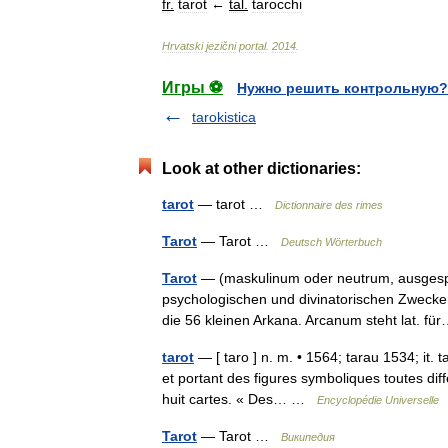
fr
.
tarot
←
tal
.
tarocchi
Hrvatski
jezični
portal
.
2014
.
Игры ⚽
Нужно решить контрольную?
tarokistica
Look at other dictionaries:
tarot
— tarot …
Dictionnaire des rimes
Tarot
— Tarot …
Deutsch Wörterbuch
Tarot
— (maskulinum oder neutrum, ausgesproch
psychologischen und divinatorischen Zwecken
die 56 kleinen Arkana. Arcanum steht lat. 
tarot
— [ taro ] n. m. • 1564; tarau 1534; it. t
et portant des figures symboliques toutes diff
huit cartes. « Des… …
Encyclopédie Universelle
Tarot
— Tarot …
Википедия