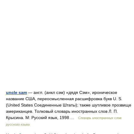
uncle sam
— англ. (анкл сэм) «дядя Сэм», ироническое
название США, переосмысленная расшифровка букв U. S.
(United States Соединенные Штаты); также шутливое прозвище
американцев. Толковый словарь иностранных слов Л. П.
Крысина. М: Русский язык, 1998 …
Словарь иностранных слов
русского языка