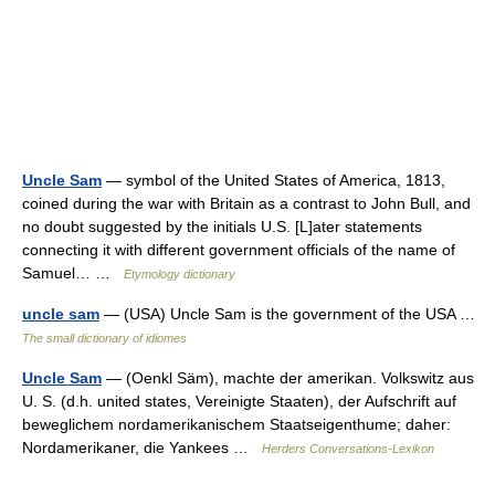
Uncle Sam
— symbol of the United States of America, 1813,
coined during the war with Britain as a contrast to John Bull, and
no doubt suggested by the initials U.S. [L]ater statements
connecting it with different government officials of the name of
Samuel… …
Etymology dictionary
uncle sam
— (USA) Uncle Sam is the government of the USA …
The small dictionary of idiomes
Uncle Sam
— (Oenkl Säm), machte der amerikan. Volkswitz aus
U. S. (d.h. united states, Vereinigte Staaten), der Aufschrift auf
beweglichem nordamerikanischem Staatseigenthume; daher:
Nordamerikaner, die Yankees …
Herders Conversations-Lexikon