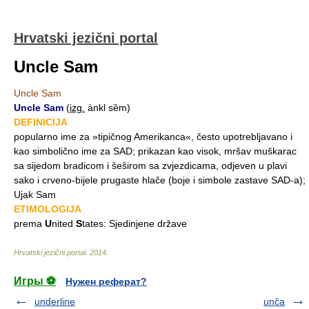
Hrvatski jezični portal
Uncle Sam
Uncle Sam
Uncle Sam
(
izg.
ànkl sȅm)
DEFINICIJA
popularno ime za »tipičnog Amerikanca«, često upotrebljavano i
kao simbolično ime za SAD; prikazan kao visok, mršav muškarac
sa sijedom bradicom i šeširom sa zvjezdicama, odjeven u plavi
sako i crveno-bijele prugaste hlače (boje i simbole zastave SAD-a);
Ujak Sam
ETIMOLOGIJA
prema
U
nited
S
tates: Sjedinjene države
Hrvatski jezični portal
.
2014
.
Игры ⚽
Нужен реферат?
underline
unča