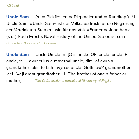
Wikipedia
Uncle Sam
— (s. ⇨ Pickfiester, ⇨ Piepmeier und ⇨ Rundkopf). *1.
Uncle Sam. »Uncle Sam« ist der Volksausdruck für die Regierung
der Vereinigten Staaten, wie für das Volk »Bruder ⇨ Jonathan«
(s.d.) Nach Frost s Naval History of the United States ist sein… …
Deutsches Sprichwörter-Lexikon
Uncle Sam
— Uncle Un cle, n. [OE. uncle, OF. oncle, uncle, F.
oncle, fr. L. avunculus a maternal uncle, dim. of avus a
grandfather; akin to Lith. avynas uncle, Goth. aw? grandmother,
Icel. [=a]i great grandfather.] 1. The brother of one s father or
mother;… …
The Collaborative International Dictionary of English