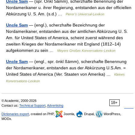
Uncle Sam
— (spr. Onkl Sämm), scherzhafte Benennung der
Nordamerikaner u. ihrer Regierung, entstanden aus der officiellen
Abkürzung U. S. Am. (s.d.) …
Pierer's Universal-Lexikon
Uncle Sam
— (engl.), scherzhafte Bezeichnung der
Nordamerikaner, entstanden aus der amtlichen Abkürzung U. S.
Am. für United States of America, scheint zuerst während des
zweiten Krieges der Nordamerikaner mit England (1812–14)
aufgekommen zu sein …
Meyers Großes Konversations-Lexikon
Uncle Sam
— (engl., spr. önkl ßämm), scherzhafte Benennung
der Nordamerikaner, entstanden aus der Abkürzung U.S.Am. =
United States of America (Ver. Staaten von Amerika) …
Kleines
Konversations-Lexikon
© Academic, 2000-2026
18+
Contact us:
Technical Support
,
Advertising
Dictionaries export
, created on PHP,
Joomla,
Drupal,
WordPress,
MODx.