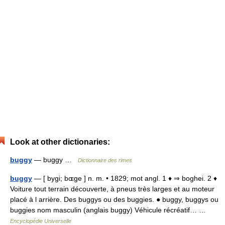
Look at other dictionaries:
buggy
— buggy …
Dictionnaire des rimes
buggy
— [ bygi; bɶge ] n. m. • 1829; mot angl. 1 ♦ ⇒ boghei. 2 ♦
Voiture tout terrain découverte, à pneus très larges et au moteur
placé à l arrière. Des buggys ou des buggies. ● buggy, buggys ou
buggies nom masculin (anglais buggy) Véhicule récréatif… …
Encyclopédie Universelle