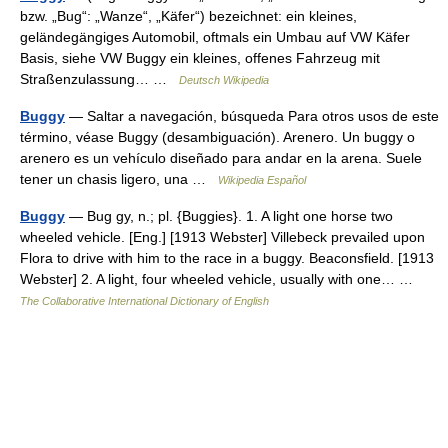
bzw. „Bug“: „Wanze“, „Käfer“) bezeichnet: ein kleines,
geländegängiges Automobil, oftmals ein Umbau auf VW Käfer
Basis, siehe VW Buggy ein kleines, offenes Fahrzeug mit
Straßenzulassung… …
Deutsch Wikipedia
Buggy
— Saltar a navegación, búsqueda Para otros usos de este
término, véase Buggy (desambiguación). Arenero. Un buggy o
arenero es un vehículo diseñado para andar en la arena. Suele
tener un chasis ligero, una …
Wikipedia Español
Buggy
— Bug gy, n.; pl. {Buggies}. 1. A light one horse two
wheeled vehicle. [Eng.] [1913 Webster] Villebeck prevailed upon
Flora to drive with him to the race in a buggy. Beaconsfield. [1913
Webster] 2. A light, four wheeled vehicle, usually with one… …
The Collaborative International Dictionary of English