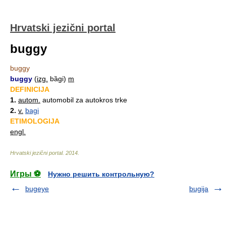
Hrvatski jezični portal
buggy
buggy
buggy
(
izg.
bȁgi)
m
DEFINICIJA
1.
autom.
automobil za autokros trke
2.
v.
bagi
ETIMOLOGIJA
engl.
Hrvatski jezični portal
.
2014
.
Игры ⚽
Нужно решить контрольную?
bugeye
bugija