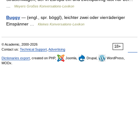
…
Meyers Großes Konversations-Lexikon
Buggy
— (engl., spr. böggĭ), leichter zwei oder vierräderiger
Einspänner …
Kleines Konversations-Lexikon
© Academic, 2000-2026
18+
Contact us:
Technical Support
,
Advertising
Dictionaries export
, created on PHP,
Joomla,
Drupal,
WordPress,
MODx.