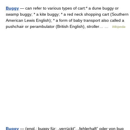
Buggy
— can refer to various types of cart:* a dune buggy or
swamp buggy; * a kite buggy; * a red neck shopping cart (Southern
American Lewis English); * a form of baby transport also called a
pushchair or perambulator (British English), stroller… …
Wikipedia
Buggy
— (engl.: buggy für: „verrückt“, „fehlerhaft“ oder von bug