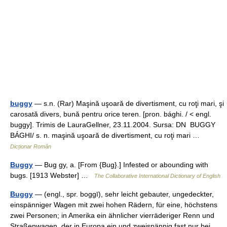
buggy
— s.n. (Rar) Maşină uşoară de divertisment, cu roţi mari, şi
carosată divers, bună pentru orice teren. [pron. bághi. / < engl.
buggy]. Trimis de LauraGellner, 23.11.2004. Sursa: DN BUGGY
BÁGHI/ s. n. maşină uşoară de divertisment, cu roţi mari …
Dicționar Român
Buggy
— Bug gy, a. [From {Bug}.] Infested or abounding with
bugs. [1913 Webster] …
The Collaborative International Dictionary of English
Buggy
— (engl., spr. boggī), sehr leicht gebauter, ungedeckter,
einspänniger Wagen mit zwei hohen Rädern, für eine, höchstens
zwei Personen; in Amerika ein ähnlicher vierräderiger Renn und
Straßenwagen, der in Europa ein und zweispännig fast nur bei…