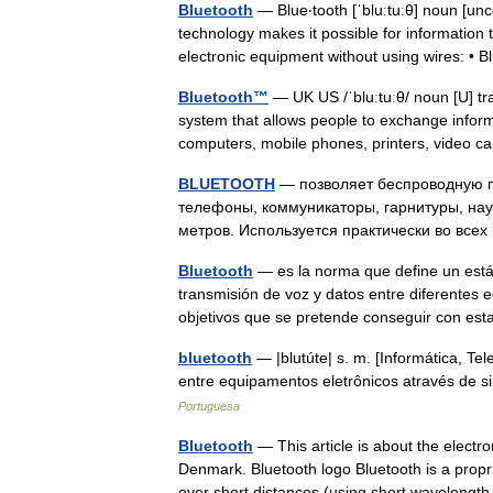
Bluetooth
— Blue‧tooth [ˈbluːtuːθ] noun 
technology makes it possible for information
electronic equipment without using wires: •
Bluetooth™
— UK US /ˈbluːtuːθ/ noun [U]
system that allows people to exchange informa
computers, mobile phones, printers, video
BLUETOOTH
— позволяет беспроводную п
телефоны, коммуникаторы, гарнитуры, нау
метров. Используется практически во вс
Bluetooth
— es la norma que define un están
transmisión de voz y datos entre diferentes 
objetivos que se pretende conseguir con 
bluetooth
— |blutúte| s. m. [Informática, Te
entre equipamentos eletrônicos através de s
Portuguesa
Bluetooth
— This article is about the electr
Denmark. Bluetooth logo Bluetooth is a propr
over short distances (using short waveleng