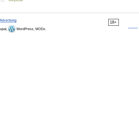
Wikipedia
Advertising
18+
upal,
WordPress, MODx.