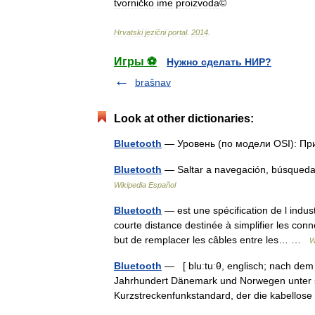
tvorničko
ime
proizvoda
©
Hrvatski
jezični
portal
.
2014
.
Игры ⚽
Нужно сделать НИР?
brašnav
Look at other dictionaries:
Bluetooth
— Уровень (по модели OSI): Пр
Bluetooth
— Saltar a navegación, búsqueda
Wikipedia Español
Bluetooth
— est une spécification de l indus
courte distance destinée à simplifier les conn
but de remplacer les câbles entre les… …
W
Bluetooth
— [ bluːtuːθ, englisch; nach dem
Jahrhundert Dänemark und Norwegen unter se
Kurzstreckenfunkstandard, der die kabell