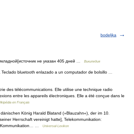
bodeljka
икладной[источник не указан 405 дней …
Википедия
 Teclado bluetooth enlazado a un computador de bolsillo …
trie des télécommunications. Elle utilise une technique radio
exions entre les appareils électroniques. Elle a été conçue dans le
ikipédia en Français
 dänischen König Harald Blatand (»Blauzahn«), der im 10.
iner Herrschaft vereinigt hatte], Telekommunikation:
ose Kommunikation… …
Universal-Lexikon