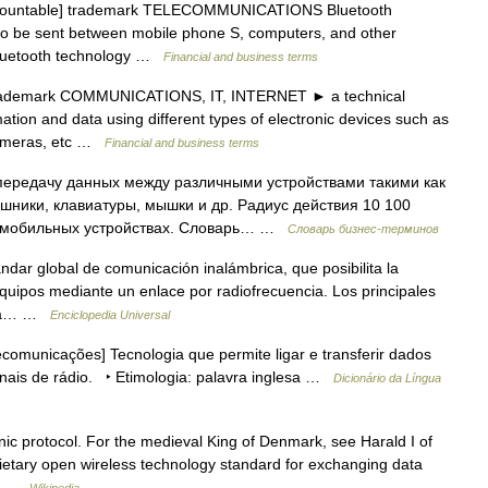
[uncountable] trademark TELECOMMUNICATIONS Bluetooth
 to be sent between mobile phone S, computers, and other
 Bluetooth technology …
Financial and business terms
 trademark COMMUNICATIONS, IT, INTERNET ► a technical
tion and data using different types of electronic devices such as
 cameras, etc …
Financial and business terms
ередачу данных между различными устройствами такими как
шники, клавиатуры, мышки и др. Радиус действия 10 100
ех мобильных устройствах. Словарь… …
Словарь бизнес-терминов
dar global de comunicación inalámbrica, que posibilita la
equipos mediante un enlace por radiofrecuencia. Los principales
esta… …
Enciclopedia Universal
lecomunicações] Tecnologia que permite ligar e transferir dados
inais de rádio. ‣ Etimologia: palavra inglesa …
Dicionário da Língua
onic protocol. For the medieval King of Denmark, see Harald I of
ietary open wireless technology standard for exchanging data
th …