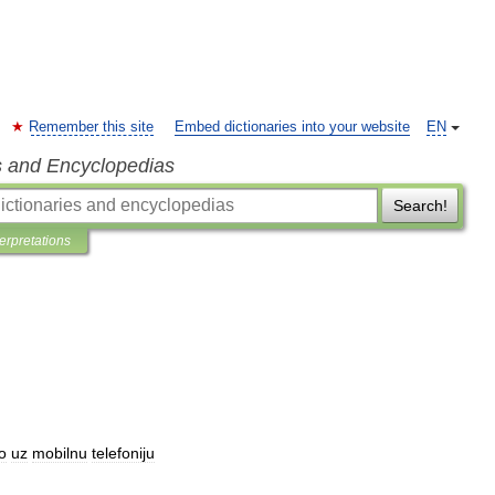
Remember this site
Embed dictionaries into your website
EN
s and Encyclopedias
Search!
terpretations
o
uz
mobilnu
telefoniju