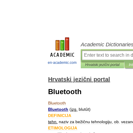
Academic Dictionarie
en-academic.com
Hrvatski jezični portal
In
Hrvatski jezični portal
Bluetooth
Bluetooth
Bluetooth
(
izg
.
blutȗt
)
DEFINICIJA
tehn
.
naziv
za
bežičnu
tehnologiju
,
ob
.
vezan
ETIMOLOGIJA