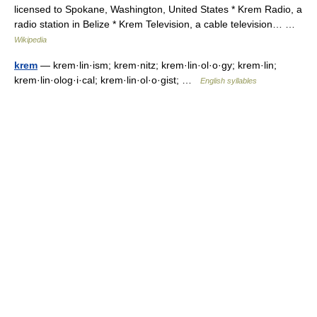
licensed to Spokane, Washington, United States * Krem Radio, a
radio station in Belize * Krem Television, a cable television… …
Wikipedia
krem
— krem·lin·ism; krem·nitz; krem·lin·ol·o·gy; krem·lin;
krem·lin·olog·i·cal; krem·lin·ol·o·gist; …
English syllables