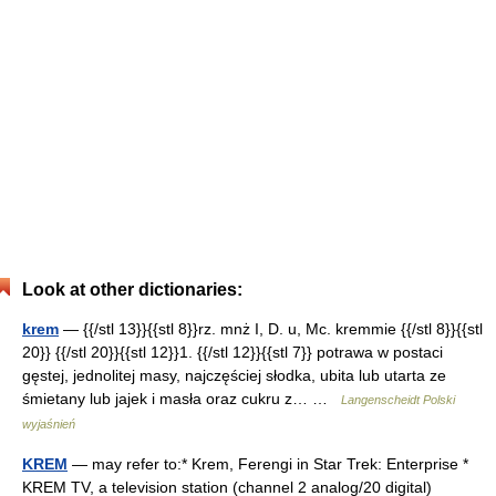
Look at other dictionaries:
krem
— {{/stl 13}}{{stl 8}}rz. mnż I, D. u, Mc. kremmie {{/stl 8}}{{stl
20}} {{/stl 20}}{{stl 12}}1. {{/stl 12}}{{stl 7}} potrawa w postaci
gęstej, jednolitej masy, najczęściej słodka, ubita lub utarta ze
śmietany lub jajek i masła oraz cukru z… …
Langenscheidt Polski
wyjaśnień
KREM
— may refer to:* Krem, Ferengi in Star Trek: Enterprise *
KREM TV, a television station (channel 2 analog/20 digital)