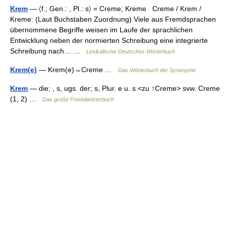
Krem
— 〈f.; Gen.: , Pl.: s〉 = Creme; Kreme Creme / Krem /
Kreme: (Laut Buchstaben Zuordnung) Viele aus Fremdsprachen
übernommene Begriffe weisen im Laufe der sprachlichen
Entwicklung neben der normierten Schreibung eine integrierte
Schreibung nach… …
Lexikalische Deutsches Wörterbuch
Krem(e)
— Krem(e)→Creme …
Das Wörterbuch der Synonyme
Krem
— die; , s, ugs. der; s, Plur. e u. s <zu ↑Creme> svw. Creme
(1, 2) …
Das große Fremdwörterbuch