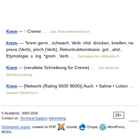
Krem
— ↑ Creme …
Das Herkunftswörterbuch
krem-
— *krem germ., schwach. Verb: nhd. drücken, kneifen; ne.
press (Verb), pinch (Verb); Rekontruktionsbasis: got., ahd.;
Etymologie: s. ing. *grem , Verb …
Germanisches Wörterbuch
Krem
— (veraltete Schreibung für Creme) …
Die deutsche
Rechtschreibung
Krem
— [Network (Rating 5600 9600)] Auch: • Sahne • Lotion …
Deutsch Wörterbuch
© Academic, 2000-2026
18+
Contact us:
Technical Support
,
Advertising
Dictionaries export
, created on PHP,
Joomla,
Drupal,
WordPress,
MODx.