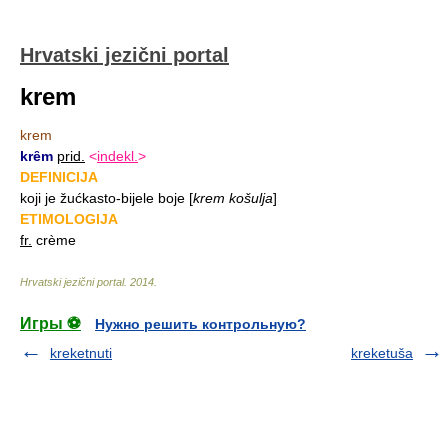
Hrvatski jezični portal
krem
krem
krȇm
prid.
<
indekl.
>
DEFINICIJA
koji je žućkasto-bijele boje
[
krem košulja
]
ETIMOLOGIJA
fr.
crème
Hrvatski jezični portal
.
2014
.
Игры ⚽
Нужно решить контрольную?
kreketnuti
kreketuša