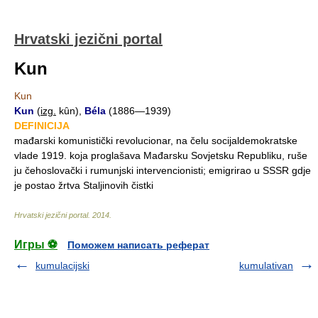
Hrvatski jezični portal
Kun
Kun
Kun
(
izg.
kȗn),
Béla
(1886—1939)
DEFINICIJA
mađarski komunistički revolucionar, na čelu socijaldemokratske
vlade 1919. koja proglašava Mađarsku Sovjetsku Republiku, ruše
ju čehoslovački i rumunjski intervencionisti; emigrirao u SSSR gdje
je postao žrtva Staljinovih čistki
Hrvatski jezični portal
.
2014
.
Игры ⚽
Поможем написать реферат
kumulacijski
kumulativan