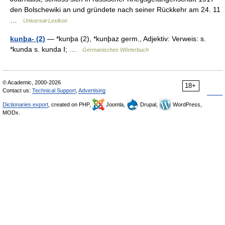
den Bolschewiki an und gründete nach seiner Rückkehr am 24. 11
…
Universal-Lexikon
kunþa- (2)
— *kunþa (2), *kunþaz germ., Adjektiv: Verweis: s.
*kunda s. kunda Ⅰ; …
Germanisches Wörterbuch
© Academic, 2000-2026
18+
Contact us:
Technical Support
,
Advertising
Dictionaries export
, created on PHP,
Joomla,
Drupal,
WordPress,
MODx.