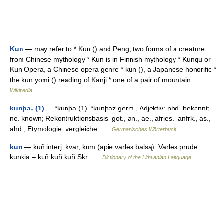
Kun
— may refer to:* Kun () and Peng, two forms of a creature
from Chinese mythology * Kun is in Finnish mythology * Kunqu or
Kun Opera, a Chinese opera genre * kun (), a Japanese honorific *
the kun yomi () reading of Kanji * one of a pair of mountain …
Wikipedia
kunþa- (1)
— *kunþa (1), *kunþaz germ., Adjektiv: nhd. bekannt;
ne. known; Rekontruktionsbasis: got., an., ae., afries., anfrk., as.,
ahd.; Etymologie: vergleiche …
Germanisches Wörterbuch
kun
— kuñ interj. kvar, kum (apie varlės balsą): Varlės prūde
kunkia – kuñ kuñ kuñ Skr …
Dictionary of the Lithuanian Language