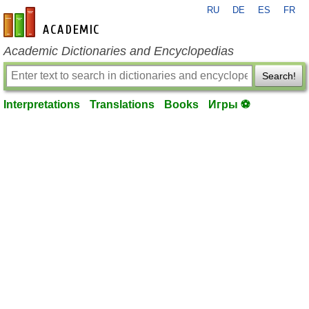
RU
DE
ES
FR
en-academic.com
Academic Dictionaries and Encyclopedias
Search!
Interpretations
Translations
Books
Игры ⚽