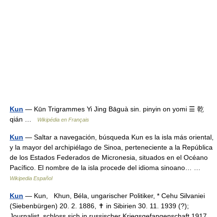
Kun
— Kūn Trigrammes Yi Jing Bāguà sin. pinyin on yomi ☰ 乾
qián …
Wikipédia en Français
Kun
— Saltar a navegación, búsqueda Kun es la isla más oriental,
y la mayor del archipiélago de Sinoa, perteneciente a la República
de los Estados Federados de Micronesia, situados en el Océano
Pacífico. El nombre de la isla procede del idioma sinoano… …
Wikipedia Español
Kun
— Kun, Khun, Béla, ungarischer Politiker, * Cehu Silvaniei
(Siebenbürgen) 20. 2. 1886, ✝ in Sibirien 30. 11. 1939 (?);
Journalist, schloss sich in russischer Kriegsgefangenschaft 1917