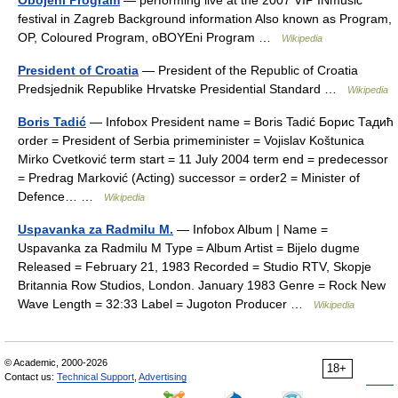
festival in Zagreb Background information Also known as Program,
OP, Coloured Program, oBOYEni Program …
Wikipedia
President of Croatia
— President of the Republic of Croatia
Predsjednik Republike Hrvatske Presidential Standard …
Wikipedia
Boris Tadić
— Infobox President name = Boris Tadić Борис Тадић
order = President of Serbia primeminister = Vojislav Koštunica
Mirko Cvetković term start = 11 July 2004 term end = predecessor
= Predrag Marković (Acting) successor = order2 = Minister of
Defence… …
Wikipedia
Uspavanka za Radmilu M.
— Infobox Album | Name =
Uspavanka za Radmilu M Type = Album Artist = Bijelo dugme
Released = February 21, 1983 Recorded = Studio RTV, Skopje
Britannia Row Studios, London. January 1983 Genre = Rock New
Wave Length = 32:33 Label = Jugoton Producer …
Wikipedia
© Academic, 2000-2026
18+
Contact us:
Technical Support
,
Advertising