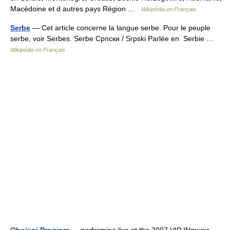
Macédoine et d autres pays Région …
Wikipédia en Français
Serbe
— Cet article concerne la langue serbe. Pour le peuple
serbe, voir Serbes. Serbe Српски / Srpski Parlée en Serbie …
Wikipédia en Français
Obojeni Program
— performing live at the 2007 VIP INmusic