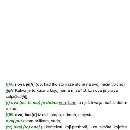
[i]A.
i ova je[/i]
(ob. kad tko što kaže što je na svoj način tipično)
[
[i]A:
Kakva je to kuća u kojoj nema miša?
B:
E, i ova je prava
seljačka![/i]];
(i) ova (mi, ti, mu) je dobra
iron.
fam.
ta riječ ti valja, baš si dobro
rekao;
[i]B.
ovaj čas[/i]
iz ovih stopa, odmah, smjesta;
ovaj put
ovom prilikom, sada;
(te) ovaj (te) onaj
(u kontekstu koji prethodi, u zn. svašta, koješta