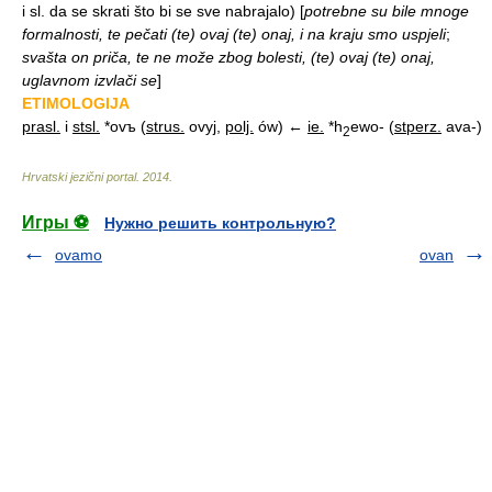
i sl. da se skrati što bi se sve nabrajalo)
[
potrebne su bile mnoge
formalnosti, te pečati (te) ovaj (te) onaj, i na kraju smo uspjeli
;
svašta on priča, te ne može zbog bolesti, (te) ovaj (te) onaj,
uglavnom izvlači se
]
ETIMOLOGIJA
prasl.
i
stsl.
*ovъ (
strus.
ovyj,
polj.
ów) ←
ie.
*h
ewo- (
stperz.
ava-)
2
Hrvatski jezični portal
.
2014
.
Игры ⚽
Нужно решить контрольную?
ovamo
ovan