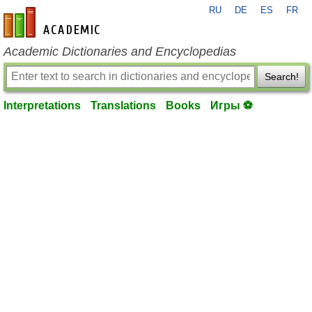
RU
DE
ES
FR
en-academic.com
Academic Dictionaries and Encyclopedias
Search!
Interpretations
Translations
Books
Игры ⚽