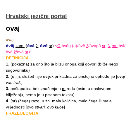
Hrvatski jezični portal
ovaj
ovaj
òvāj
zam.
(
òvā
ž
,
òvō
sr
)
<
G
òvōg (a)/òvē
ž
/òvogā
sr
,
N
mn
òvī/
òvē
ž
/òvā
sr
>
DEFINICIJA
1.
(pokazna) za ono što je blizu onoga koji govori (bliže nego
sugovorniku)
2.
(u
im.
službi) nije uvijek prikladna za pristojno ophođenje
[
ovaj
vas traži
]
3.
poštapalica bez značenja u
m
rodu (osim u doslovnom
bilježenju, nema je u pisanom tekstu)
4.
(
sr
) (čega)
razg.
u zn. mala količina, malo čega ili male
vrijednosti
[
ovo stvari, ovo kuće
]
FRAZEOLOGIJA