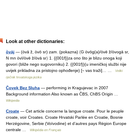
Look at other dictionaries:
òvāj
— (òvā ž, òvō sr) zam. (pokazna) 〈G òvōg(a)/òvē ž/òvogā sr,
N mn òvī/òvē ž/òvā sr〉 1. {{001f}}za ono što je blizu onoga koji
govori (bliže nego sugovorniku) 2. {{001f}}(u imeničkoj službi nije
uvijek prikladna za pristojno ophođenje) [∼ vas traži]… …
Veliki
rječnik hrvatskoga jezika
Čovek Bez Sluha
— performing in Kragujevac in 2007
Background information Also known as ČBS, ChBS Origin …
Wikipedia
Croate
— Cet article concerne la langue croate. Pour le peuple
croate, voir Croates. Croate Hrvatski Parlée en Croatie, Bosnie
Herzégovine, Serbie (Voïvodine) et d’autres pays Région Europe
centrale …
Wikipédia en Français