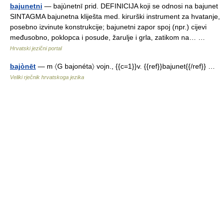
bajunetni
— bajùnetnī prid. DEFINICIJA koji se odnosi na bajunet
SINTAGMA bajunetna kliješta med. kirurški instrument za hvatanje,
posebno izvinute konstrukcije; bajunetni zapor spoj (npr.) cijevi
međusobno, poklopca i posude, žarulje i grla, zatikom na… …
Hrvatski jezični portal
bajònēt
— m 〈G bajonéta〉 vojn., {{c=1}}v. {{ref}}bajunet{{/ref}} …
Veliki rječnik hrvatskoga jezika