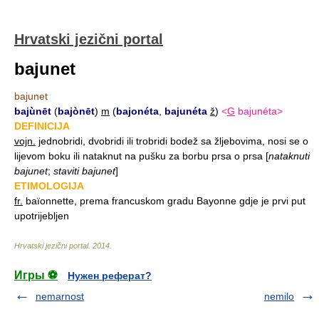
Hrvatski jezični portal
bajunet
bajunet
bajùnēt
(
bajònēt
)
m
(
bajonéta
,
bajunéta
ž
)
<
G
bajunéta>
DEFINICIJA
vojn.
jednobridi, dvobridi ili trobridi bodež sa žljebovima, nosi se o
lijevom boku ili nataknut na pušku za borbu prsa o prsa
[
nataknuti
bajunet
;
staviti bajunet
]
ETIMOLOGIJA
fr.
baïonnette, prema francuskom gradu Bayonne gdje je prvi put
upotrijebljen
Hrvatski jezični portal
.
2014
.
Игры ⚽
Нужен реферат?
nemarnost
nemilo