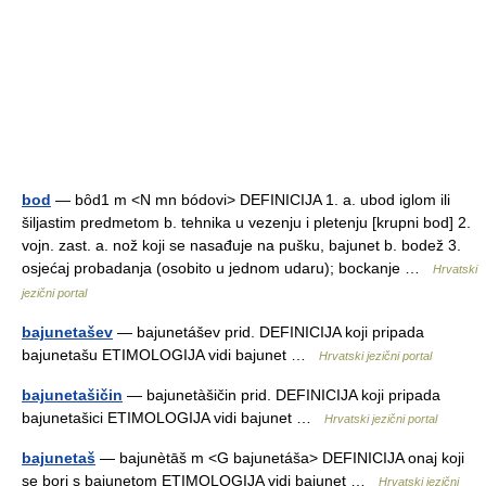
bod
— bȏd1 m <N mn bódovi> DEFINICIJA 1. a. ubod iglom ili
šiljastim predmetom b. tehnika u vezenju i pletenju [krupni bod] 2.
vojn. zast. a. nož koji se nasađuje na pušku, bajunet b. bodež 3.
osjećaj probadanja (osobito u jednom udaru); bockanje …
Hrvatski
jezični portal
bajunetašev
— bajunetášev prid. DEFINICIJA koji pripada
bajunetašu ETIMOLOGIJA vidi bajunet …
Hrvatski jezični portal
bajunetašičin
— bajunetàšičin prid. DEFINICIJA koji pripada
bajunetašici ETIMOLOGIJA vidi bajunet …
Hrvatski jezični portal
bajunetaš
— bajunètāš m <G bajunetáša> DEFINICIJA onaj koji
se bori s bajunetom ETIMOLOGIJA vidi bajunet …
Hrvatski jezični