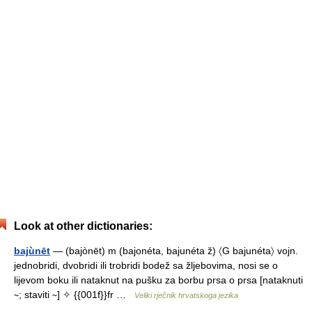
Look at other dictionaries:
bajùnēt
— (bajònēt) m (bajonéta, bajunéta ž) 〈G bajunéta〉 vojn.
jednobridi, dvobridi ili trobridi bodež sa žljebovima, nosi se o
lijevom boku ili nataknut na pušku za borbu prsa o prsa [nataknuti
∼; staviti ∼] ✧ {{001f}}fr …
Veliki rječnik hrvatskoga jezika