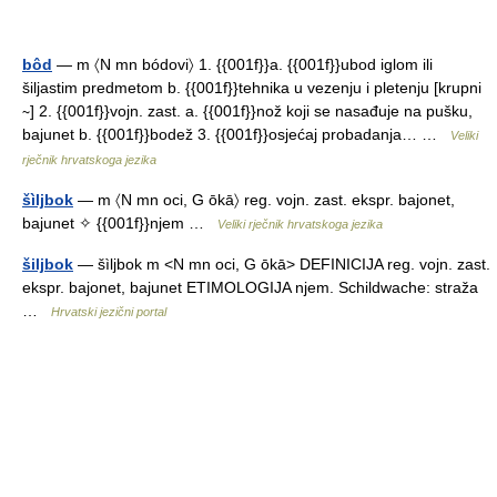
bôd
— m 〈N mn bódovi〉 1. {{001f}}a. {{001f}}ubod iglom ili
šiljastim predmetom b. {{001f}}tehnika u vezenju i pletenju [krupni
∼] 2. {{001f}}vojn. zast. a. {{001f}}nož koji se nasađuje na pušku,
bajunet b. {{001f}}bodež 3. {{001f}}osjećaj probadanja… …
Veliki
rječnik hrvatskoga jezika
šìljbok
— m 〈N mn oci, G ōkā〉 reg. vojn. zast. ekspr. bajonet,
bajunet ✧ {{001f}}njem …
Veliki rječnik hrvatskoga jezika
šiljbok
— šìljbok m <N mn oci, G ōkā> DEFINICIJA reg. vojn. zast.
ekspr. bajonet, bajunet ETIMOLOGIJA njem. Schildwache: straža
…
Hrvatski jezični portal