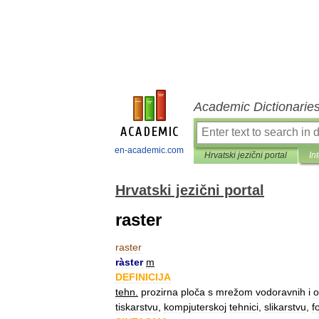
Academic Dictionarie
en-academic.com
Hrvatski jezični portal
In
Hrvatski jezični portal
raster
raster
ràster
m
DEFINICIJA
tehn
.
prozirna
ploča
s
mrežom
vodoravnih
i
o
tiskarstvu
,
kompjuterskoj
tehnici
,
slikarstvu
,
f