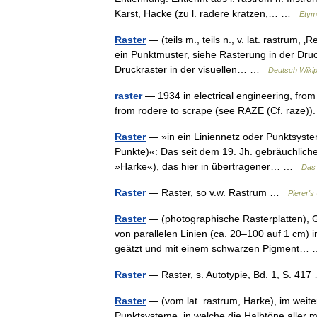
Karst, Hacke (zu l. rādere kratzen,… …
Etym
Raster
— (teils m., teils n., v. lat. rastrum,
ein Punktmuster, siehe Rasterung in der Dru
Druckraster in der visuellen… …
Deutsch Wikip
raster
— 1934 in electrical engineering, from
from rodere to scrape (see RAZE (Cf. raze))
Raster
— »in ein Liniennetz oder Punktsystem
Punkte)«: Das seit dem 19. Jh. gebräuchliche
»Harke«), das hier in übertragener… …
Das 
Raster
— Raster, so v.w. Rastrum …
Pierer's
Raster
— (photographische Rasterplatten), G
von parallelen Linien (ca. 20–100 auf 1 cm)
geätzt und mit einem schwarzen Pigment
Raster
— Raster, s. Autotypie, Bd. 1, S. 4
Raster
— (vom lat. rastrum, Harke), im weiter
Punktsysteme, in welche die Halbtöne aller mi