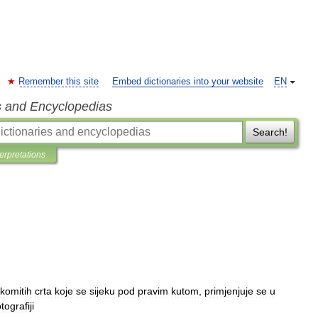
Remember this site
Embed dictionaries into your website
EN
s and Encyclopedias
Search!
terpretations
komitih
crta
koje
se
sijeku
pod
pravim
kutom
,
primjenjuje
se
u
otografiji