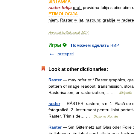
SINTAGMA
raster
-
folija
graf
.
providna
folija
s
otisnutim
ETIMOLOGIJA
njem
.
Raster
≃
lat
.
rastrum:
grablje
≃
radere
Hrvatski
jezični
portal
.
2014
.
Игры ⚽
Поможем сделать НИР
rastepsti
Look at other dictionaries:
Raster
— may refer to:* Raster graphics, grap
pattern of image readout, transmission, stor
Rasterisation, or rasterization,… …
Wikipedia
raster
— RÁSTER, rastere, s.n. 1. Placă de stic
fotografică. 2. Instrument pentru liniat portat
Raster. Trimis de… …
Dicționar Român
Raster
— Sm Gitternetz auf Glas oder Folie ; 
Entlehnung. Entlehnt aus l. rāstrum n. Instrum