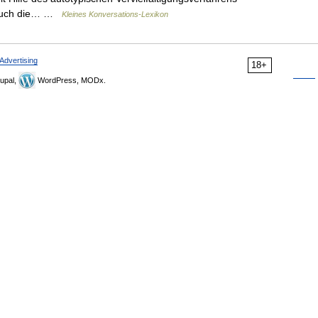
; auch die… …
Kleines Konversations-Lexikon
Advertising
18+
upal,
WordPress, MODx.