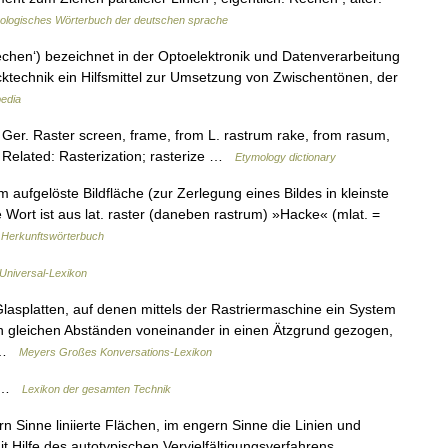
ologisches Wörterbuch der deutschen sprache
 ‚Rechen‘) bezeichnet in der Optoelektronik und Datenverarbeitung
cktechnik ein Hilfsmittel zur Umsetzung von Zwischentönen, der
edia
 Ger. Raster screen, frame, from L. rastrum rake, from rasum,
. Related: Rasterization; rasterize …
Etymology dictionary
 aufgelöste Bildfläche (zur Zerlegung eines Bildes in kleinste
 Wort ist aus lat. raster (daneben rastrum) »Hacke« (mlat. =
Herkunftswörterbuch
 Universal-Lexikon
lasplatten, auf denen mittels der Rastriermaschine ein System
 in gleichen Abständen voneinander in einen Ätzgrund gezogen,
… …
Meyers Großes Konversations-Lexikon
17 …
Lexikon der gesamten Technik
n Sinne liniierte Flächen, im engern Sinne die Linien und
t Hilfe des autotypischen Vervielfältigungsverfahrens