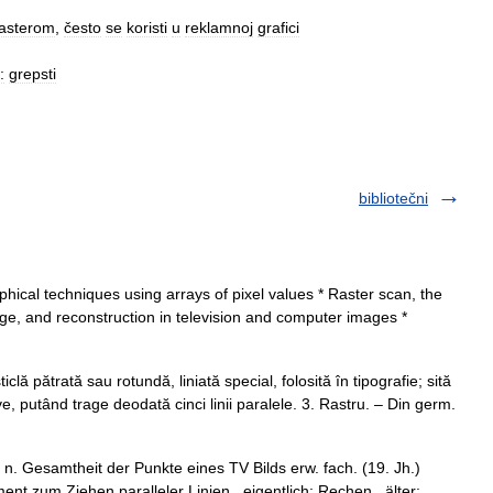
rasterom
,
često
se
koristi
u
reklamnoj
grafici
:
grepsti
bibliotečni
hical techniques using arrays of pixel values * Raster scan, the
age, and reconstruction in television and computer images *
lă pătrată sau rotundă, liniată special, folosită în tipografie; sită
ive, putând trage deodată cinci linii paralele. 3. Rastru. – Din germ.
n. Gesamtheit der Punkte eines TV Bilds erw. fach. (19. Jh.)
ent zum Ziehen paralleler Linien , eigentlich: Rechen , älter: