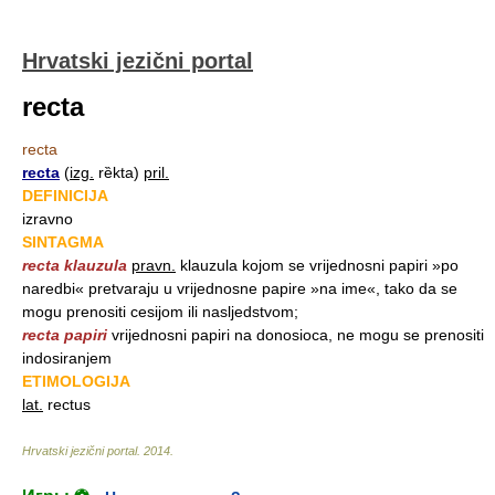
Hrvatski jezični portal
recta
recta
recta
(
izg.
rȅkta)
pril.
DEFINICIJA
izravno
SINTAGMA
recta klauzula
pravn.
klauzula kojom se vrijednosni papiri »po
naredbi« pretvaraju u vrijednosne papire »na ime«, tako da se
mogu prenositi cesijom ili nasljedstvom;
recta papiri
vrijednosni papiri na donosioca, ne mogu se prenositi
indosiranjem
ETIMOLOGIJA
lat.
rectus
Hrvatski jezični portal
.
2014
.