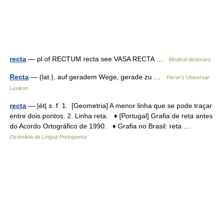
recta
— pl of RECTUM recta see VASA RECTA …
Medical dictionary
Recta
— (lat.), auf geradem Wege, gerade zu …
Pierer's Universal-
Lexikon
recta
— |ét| s. f. 1. [Geometria] A menor linha que se pode traçar
entre dois pontos. 2. Linha reta. ♦ [Portugal] Grafia de reta antes
do Acordo Ortográfico de 1990. ♦ Grafia no Brasil: reta …
Dicionário da Língua Portuguesa