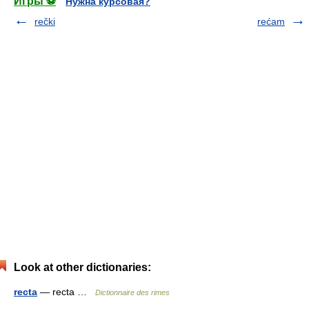
Игры ⚽
Нужна курсовая?
rečki
rećam
Look at other dictionaries:
recta
— recta …
Dictionnaire des rimes