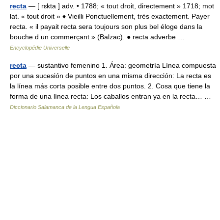
recta
— [ rɛkta ] adv. • 1788; « tout droit, directement » 1718; mot
lat. « tout droit » ♦ Vieilli Ponctuellement, très exactement. Payer
recta. « il payait recta sera toujours son plus bel éloge dans la
bouche d un commerçant » (Balzac). ● recta adverbe …
Encyclopédie Universelle
recta
— sustantivo femenino 1. Área: geometría Línea compuesta
por una sucesión de puntos en una misma dirección: La recta es
la línea más corta posible entre dos puntos. 2. Cosa que tiene la
forma de una línea recta: Los caballos entran ya en la recta… …
Diccionario Salamanca de la Lengua Española