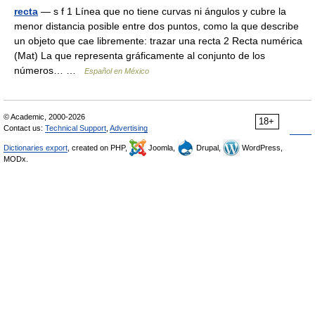
recta
— s f 1 Línea que no tiene curvas ni ángulos y cubre la
menor distancia posible entre dos puntos, como la que describe
un objeto que cae libremente: trazar una recta 2 Recta numérica
(Mat) La que representa gráficamente al conjunto de los
números… …
Español en México
© Academic, 2000-2026
18+
Contact us:
Technical Support
,
Advertising
Dictionaries export
, created on PHP,
Joomla,
Drupal,
WordPress,
MODx.