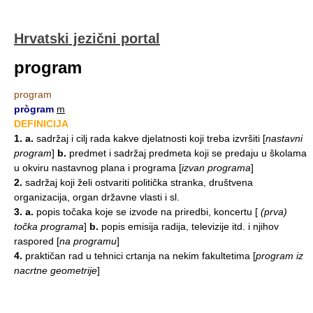
Hrvatski jezični portal
program
program
prògram
m
DEFINICIJA
1.
a.
sadržaj i cilj rada kakve djelatnosti koji treba izvršiti
[
nastavni
program
]
b.
predmet i sadržaj predmeta koji se predaju u školama
u okviru nastavnog plana i programa
[
izvan programa
]
2.
sadržaj koji želi ostvariti politička stranka, društvena
organizacija, organ državne vlasti i sl.
3.
a.
popis točaka koje se izvode na priredbi, koncertu
[
(prva)
točka programa
]
b.
popis emisija radija, televizije itd. i njihov
raspored
[
na programu
]
4.
praktičan rad u tehnici crtanja na nekim fakultetima
[
program iz
nacrtne geometrije
]