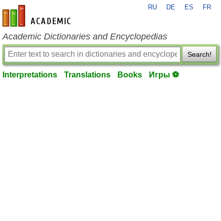
RU
DE
ES
FR
en-academic.com
Academic Dictionaries and Encyclopedias
Search!
Interpretations
Translations
Books
Игры ⚽