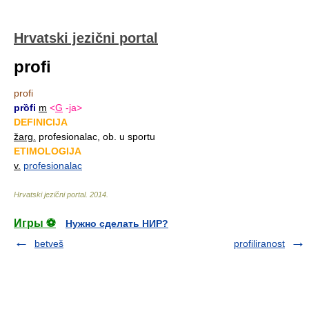
Hrvatski jezični portal
profi
profi
prȍfi
m
<
G
-ja>
DEFINICIJA
žarg.
profesionalac, ob. u sportu
ETIMOLOGIJA
v.
profesionalac
Hrvatski jezični portal
.
2014
.
Игры ⚽
Нужно сделать НИР?
betveš
profiliranost