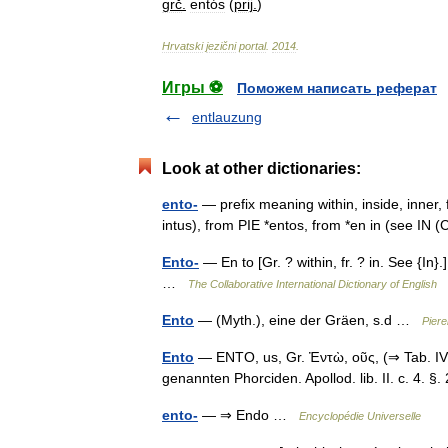
grč
.
entós
(
prij
.
)
Hrvatski
jezični
portal
.
2014
.
Игры ⚽
Поможем написать реферат
entlauzung
Look at other dictionaries:
ento-
— prefix meaning within, inside, inner, 
intus), from PIE *entos, from *en in (see IN (
Ento-
— En to [Gr. ? within, fr. ? in. See {In}
…
The Collaborative International Dictionary of English
Ento
— (Myth.), eine der Gräen, s.d …
Piere
Ento
— ENTO, us, Gr. Ἐντὼ, οῦς, (⇒ Tab. IV.
genannten Phorciden. Apollod. lib. II. c. 4.
ento-
— ⇒ Endo …
Encyclopédie Universelle