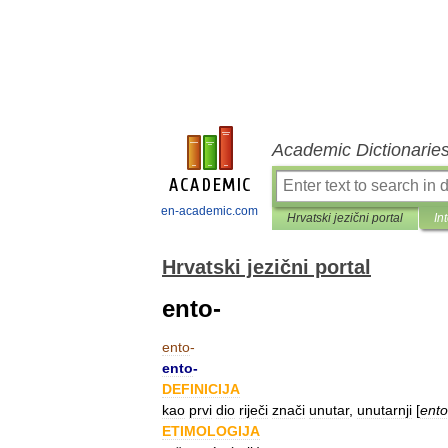
Academic Dictionarie
en-academic.com
Hrvatski jezični portal
In
Hrvatski jezični portal
ento-
ento
-
ento
-
DEFINICIJA
kao
prvi
dio
riječi
znači
unutar
,
unutarnji
[
ent
ETIMOLOGIJA