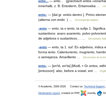
ento...
— ento... [griechisch entós »innerhalb
innerhalb, z. B. Entoderm, Entamoeba …
Un
ento-
— [dal gr. entós dentro ]. Primo element
(alterna con endo ) …
Enciclopedia Italiana
-ento
— ento, ta o iento, ta sufijo 1. Signific
sustantivos: avaro avariento, polvo polvorient
de adjetivos o sustantivos:… …
Diccionario Sa
-ento
— ento, ta 1. suf. En adjetivos, indica
forma iento. Calenturiento, mugriento, hambr
o semejanza. Amarillento …
Diccionario de la l
ento-
— [en′tō, en′tə] [ModL < Gr entos, withi
[entozoon]: also, before a vowel, ent …
Engli
© Academic, 2000-2026
Contact us:
Technical Support
,
Dictionaries export
, created on PHP,
Joomla,
Dr