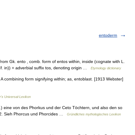
entoderm
from Gk. ento , comb. form of entos within, inside (cognate with L.
Cf. in)) + adverbial suffix tos, denoting origin …
Etymology dictionary
.] A combining form signifying within; as, entoblast. [1913 Webster]
r's Universal-Lexikon
) eine von des Phorkus und der Ceto Töchtern, und also den so
 §. 2. Sieh Phorcus und Phorcides …
Gründliches mythologisches Lexikon