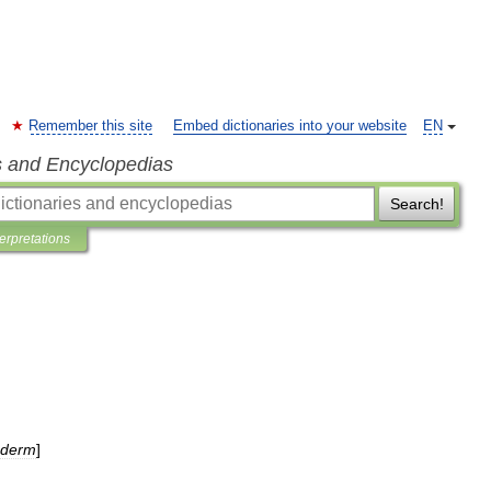
Remember this site
Embed dictionaries into your website
EN
s and Encyclopedias
Search!
terpretations
oderm
]