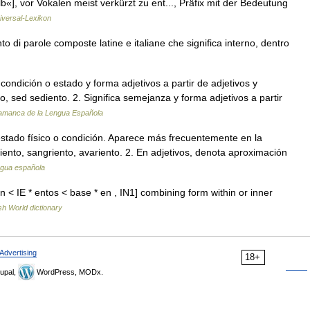
«], vor Vokalen meist verkürzt zu ent..., Präfix mit der Bedeutung
iversal-Lexikon
o di parole composte latine e italiane che significa interno, dentro
a condición o estado y forma adjetivos a partir de adjetivos y
o, sed sediento. 2. Significa semejanza y forma adjetivos a partir
lamanca de la Lengua Española
 estado físico o condición. Aparece más frecuentemente en la
iento, sangriento, avariento. 2. En adjetivos, denota aproximación
engua española
n < IE * entos < base * en , IN1] combining form within or inner
sh World dictionary
Advertising
18+
upal,
WordPress, MODx.